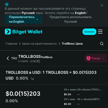
English
日本語
В данный момент вы просматриваете эту страницу,
используя
Русский
язык. Хотите перейти на
English
?
Tiếng Việt
Переключитесь
Продолжить использовать
Русский
на English
Русский
Español (Latinoamérica)
Türkçe
Скачать
Italiano
Français
Главная
Цены на криптовалюты
TrollBoss
Цена
Deutsch
简体中文
TROLLBOSS
TrollBoss
TRO
Риски
繁體中文
0x5690...6380
Português (Portugal)
Bahasa Indonesia
TROLLBOSS в USD:
1 TROLLBOSS = $0.0{15}203
ภาษาไทย
USD
0.00%
1д
हिन्दी
বাংলা
24 ч. макс.
24ч объем (TROLLBOSS)
$
0.0{15}203
Español
$
0.00
--
24 ч. мин.
24 ч. объем
(USDT)
0.00%
Português (Brasil)
$
0.00
--
Español (Argentina)