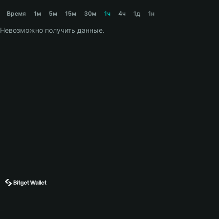
TROLLBOSS Price Chart
Время
1м
5м
15м
30м
1ч
4ч
1д
1н
Невозможно получить данные.