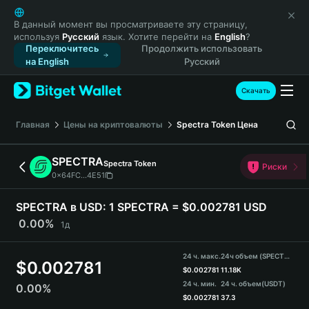
English
日本語
В данный момент вы просматриваете эту страницу,
используя
Русский
язык. Хотите перейти на
English
?
Tiếng Việt
Переключитесь
Продолжить использовать
Русский
на English
Русский
Español (Latinoamérica)
Türkçe
Скачать
Italiano
Français
Главная
Цены на криптовалюты
Spectra Token
Цена
Deutsch
简体中文
SPECTRA
Spectra Token
Риски
繁體中文
0x64FC...4E51
Português (Portugal)
Bahasa Indonesia
SPECTRA в USD:
1 SPECTRA = $0.002781 USD
ภาษาไทย
0.00%
1д
हिन्दी
বাংলা
24 ч. макс.
24ч объем (SPECTRA)
$
0.002781
Español
$
0.002781
11.18K
24 ч. мин.
24 ч. объем
(USDT)
0.00%
Português (Brasil)
$
0.002781
37.3
Español (Argentina)