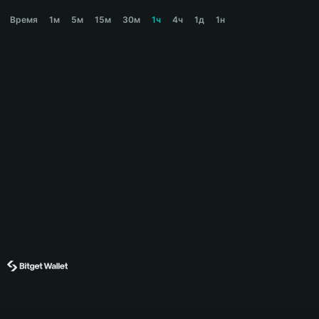
SPECTRA Price Chart
Время
1м
5м
15м
30м
1ч
4ч
1д
1н