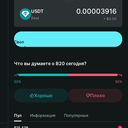
0.00003916
USDT
Base
≈ $
0.00
Своп
Скачайте Bitget Wallet
Что вы думаете о B20 сегодня?
50
%
50
%
Хорошо
Плохо
Пул
Информация
Популярные
$15,436