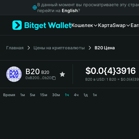
English
В данный момент вы просматриваете эту стра
日本語
перейти на
English
?
Tiếng Việt
Кошелек
Карта
Swap
Ear
Русский
Español (Latinoamérica)
Türkçe
Italiano
Главная
Цены на криптовалюты
B20
Цена
Français
Deutsch
$
0.0{4}3916
B20
简体中文
B20
繁體中文
0xB200...0b20
B20 в USD:
1 B20 = $0.0{4}3
Português (Portugal)
B20 Price Chart
Bahasa Indonesia
Время
1м
5м
15м
30м
1ч
4ч
1д
1н
ภาษาไทย
हिन्दी
বাংলা
Español
Português (Brasil)
Español (Argentina)