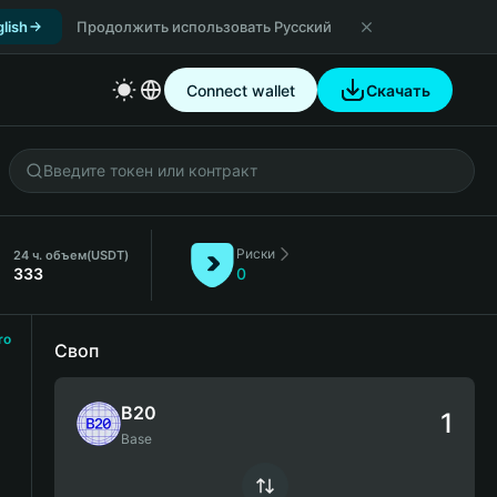
lish
Продолжить использовать Русский
Connect wallet
Скачать
Риски
24 ч. объем
(USDT)
333
0
ro
Своп
B20
Base