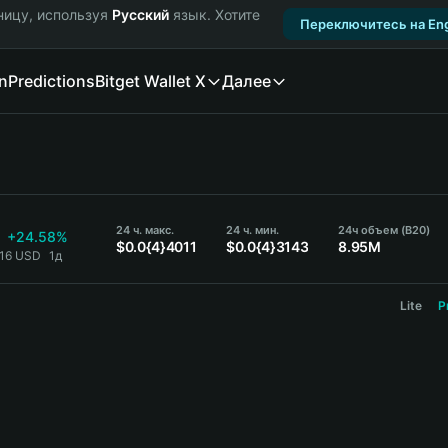
ницу, используя
Русский
язык. Хотите
Переключитесь на Eng
n
Predictions
Bitget Wallet X
Далее
24 ч. макс.
24 ч. мин.
24ч объем (B20)
+24.58%
$0.0{4}4011
$0.0{4}3143
8.95M
916 USD
1д
Lite
P