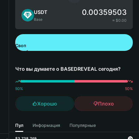
0.00359503
USDT
Base
≈ $
0.00
Своп
Скачайте Bitget Wallet
Что вы думаете о BASEDREVEAL сегодня?
50
%
50
%
Хорошо
Плохо
Пул
Информация
Популярные
$3,738,749