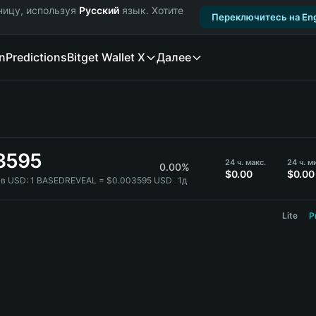
ницу, используя
Русский
язык. Хотите
Переключитесь на Eng
n
Predictions
Bitget Wallet X
Далее
3595
24 ч. макс.
24 ч. м
0.00%
$0.00
$0.00
в USD:
1 BASEDREVEAL = $0.003595 USD
1д
Lite
P