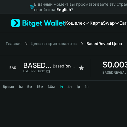
English
В данный момент вы просматриваете эту стра
日本語
перейти на
English
?
Tiếng Việt
Кошелек
Карта
Swap
Ear
Русский
Español (Latinoamérica)
Türkçe
Italiano
Главная
Цены на криптовалюты
BasedReveal
Цена
Français
Deutsch
$
0.00
BASEDREVEAL
简体中文
BasedReveal
BAS
繁體中文
0xB377...6cB1
BASEDREVEAL 
Português (Portugal)
BASEDREVEAL Price Chart
Bahasa Indonesia
Время
1м
5м
15м
30м
1ч
4ч
1д
1н
ภาษาไทย
हिन्दी
বাংলা
Español
Português (Brasil)
Español (Argentina)