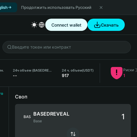
lish
Продолжить использовать Русский
Connect wallet
Скачать
Риски
ин.
24ч объем (BASEDREVEAL)
24 ч. объем
(USDT)
--
917
1
ro
Своп
BASEDREVEAL
BAS
Base