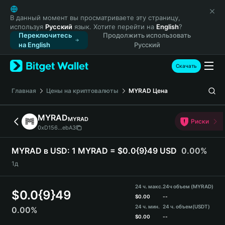
English
日本語
В данный момент вы просматриваете эту страницу,
используя
Русский
язык. Хотите перейти на
English
?
Tiếng Việt
Переключитесь
Продолжить использовать
Русский
на English
Русский
Español (Latinoamérica)
Türkçe
Скачать
Italiano
Français
Главная
Цены на криптовалюты
MYRAD
Цена
Deutsch
简体中文
MYRAD
MYRAD
Риски
繁體中文
0xD156...ebA3
Português (Portugal)
Bahasa Indonesia
MYRAD в USD:
1 MYRAD = $0.0{9}49 USD
0.00%
ภาษาไทย
1д
हिन्दी
বাংলা
24 ч. макс.
24ч объем (MYRAD)
$
0.0{9}49
Español
$
0.00
--
24 ч. мин.
24 ч. объем
(USDT)
0.00%
Português (Brasil)
$
0.00
--
Español (Argentina)