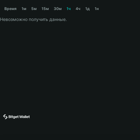
MYRAD Price Chart
Время
1м
5м
15м
30м
1ч
4ч
1д
1н
Невозможно получить данные.