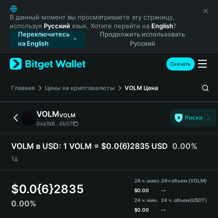
English
日本語
В данный момент вы просматриваете эту страницу,
используя
Русский
язык. Хотите перейти на
English
?
Tiếng Việt
Переключитесь
Продолжить использовать
Русский
на English
Русский
Español (Latinoamérica)
Türkçe
Скачать
Italiano
Français
Главная
Цены на криптовалюты
VOLM
Цена
Deutsch
简体中文
VOLM
VOLM
Риски
繁體中文
0xa7d8...6b07
Português (Portugal)
Bahasa Indonesia
VOLM в USD:
1 VOLM = $0.0{6}2835 USD
0.00%
ภาษาไทย
1д
हिन्दी
বাংলা
24 ч. макс.
24ч объем (VOLM)
$
0.0{6}2835
Español
$
0.00
--
24 ч. мин.
24 ч. объем
(USDT)
0.00%
Português (Brasil)
$
0.00
--
Español (Argentina)