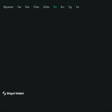
VOLM Price Chart
Время
1м
5м
15м
30м
1ч
4ч
1д
1н