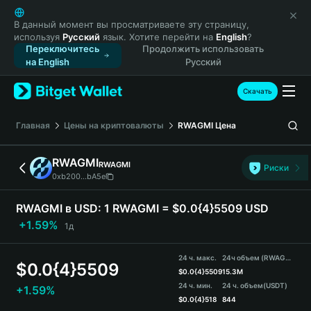
English
日本語
В данный момент вы просматриваете эту страницу,
используя
Русский
язык. Хотите перейти на
English
?
Tiếng Việt
Переключитесь
Продолжить использовать
Русский
на English
Русский
Español (Latinoamérica)
Türkçe
Скачать
Italiano
Français
Главная
Цены на криптовалюты
RWAGMI
Цена
Deutsch
简体中文
RWAGMI
RWAGMI
Риски
繁體中文
0xb200...bA5e
Português (Portugal)
Bahasa Indonesia
RWAGMI в USD:
1 RWAGMI = $0.0{4}5509 USD
ภาษาไทย
+1.59%
1д
हिन्दी
বাংলা
24 ч. макс.
24ч объем (RWAGMI)
$
0.0{4}5509
Español
$
0.0{4}5509
15.3M
24 ч. мин.
24 ч. объем
(USDT)
+1.59%
Português (Brasil)
$
0.0{4}518
844
Español (Argentina)