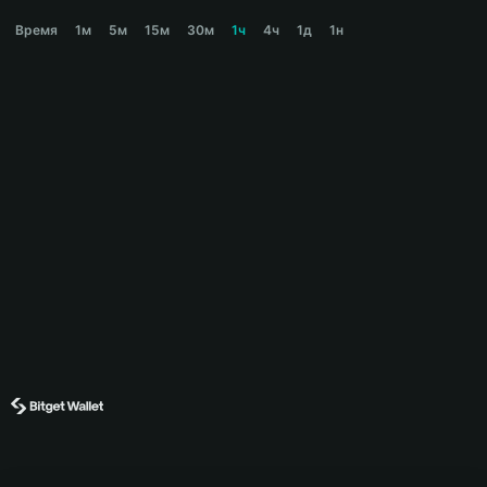
RWAGMI Price Chart
Время
1м
5м
15м
30м
1ч
4ч
1д
1н