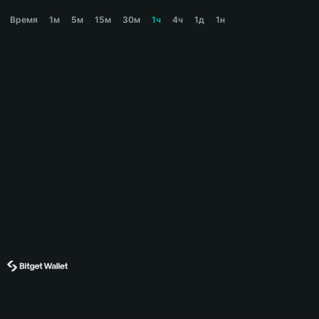
CBBTC Price Chart
Время
1м
5м
15м
30м
1ч
4ч
1д
1н