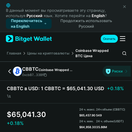
English
日本語
В данный момент вы просматриваете эту страницу,
используя
Русский
язык. Хотите перейти на
English
?
Tiếng Việt
Переключитесь
Продолжить использовать
Русский
на English
Русский
Español (Latinoamérica)
Türkçe
Скачать
Italiano
Coinbase Wrapped
Français
Главная
Цены на криптовалюты
BTC
Цена
Deutsch
简体中文
CBBTC
Coinbase Wrapped BTC
Риски
繁體中文
0xcbB7...33Bf
Português (Portugal)
Bahasa Indonesia
CBBTC в USD:
1 CBBTC = $65,041.30 USD
+0.18%
ภาษาไทย
1д
हिन्दी
বাংলা
24 ч. макс.
24ч объем (CBBTC)
$
65,041.30
Español
$
65,457.90
549
24 ч. мин.
24 ч. объем
(USDT)
+0.18%
Português (Brasil)
$
64,958.30
35.86M
Español (Argentina)