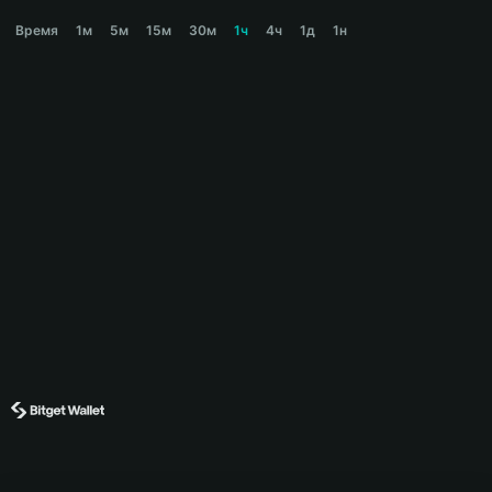
SHOGUN Price Chart
Время
1м
5м
15м
30м
1ч
4ч
1д
1н