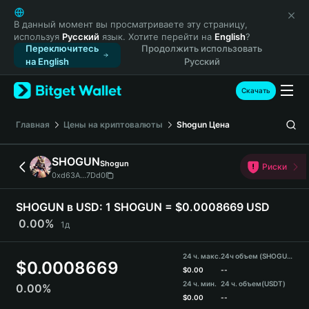
English
日本語
В данный момент вы просматриваете эту страницу,
используя
Русский
язык. Хотите перейти на
English
?
Tiếng Việt
Переключитесь
Продолжить использовать
Русский
на English
Русский
Español (Latinoamérica)
Türkçe
Скачать
Italiano
Français
Главная
Цены на криптовалюты
Shogun
Цена
Deutsch
简体中文
SHOGUN
Shogun
Риски
繁體中文
0xd63A...7Dd0
Português (Portugal)
Bahasa Indonesia
SHOGUN в USD:
1 SHOGUN = $0.0008669 USD
ภาษาไทย
0.00%
1д
हिन्दी
বাংলা
24 ч. макс.
24ч объем (SHOGUN)
$
0.0008669
Español
$
0.00
--
24 ч. мин.
24 ч. объем
(USDT)
0.00%
Português (Brasil)
$
0.00
--
Español (Argentina)