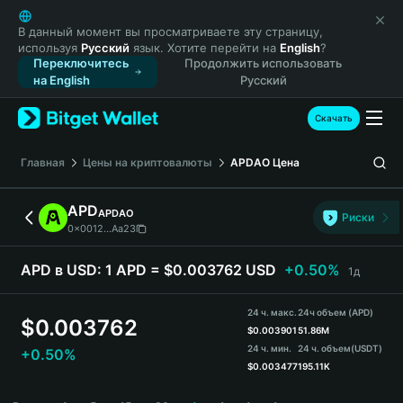
English
日本語
В данный момент вы просматриваете эту страницу,
используя
Русский
язык. Хотите перейти на
English
?
Tiếng Việt
Переключитесь
Продолжить использовать
Русский
на English
Русский
Español (Latinoamérica)
Türkçe
Скачать
Italiano
Français
Главная
Цены на криптовалюты
APDAO
Цена
Deutsch
简体中文
APD
APDAO
Риски
繁體中文
0x0012...Aa23
Português (Portugal)
Bahasa Indonesia
APD в USD:
1 APD = $0.003762 USD
+0.50%
1д
ภาษาไทย
हिन्दी
24 ч. макс.
24ч объем (APD)
$
0.003762
বাংলা
$
0.003901
51.86M
24 ч. мин.
24 ч. объем
(USDT)
+0.50%
Español
$
0.003477
195.11K
Português (Brasil)
APD Price Chart
Español (Argentina)