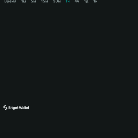
Время
1м
5м
15м
30м
1ч
4ч
1д
1н