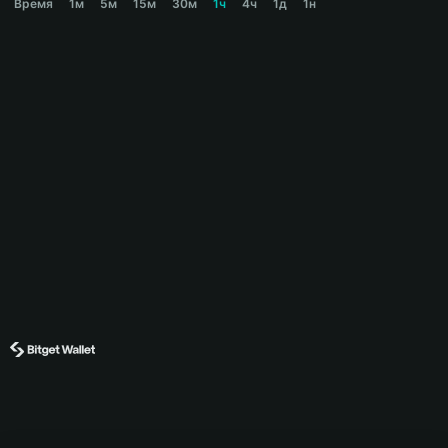
Время
1м
5м
15м
30м
1ч
4ч
1д
1н