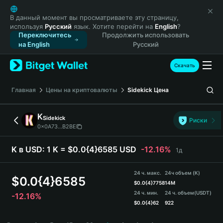
English
日本語
В данный момент вы просматриваете эту страницу,
используя
Русский
язык. Хотите перейти на
English
?
Tiếng Việt
Переключитесь
Продолжить использовать
Русский
на English
Русский
Español (Latinoamérica)
Türkçe
Скачать
Italiano
Français
Главная
Цены на криптовалюты
Sidekick
Цена
Deutsch
简体中文
K
Sidekick
Риски
繁體中文
0x0A73...B2BE
Português (Portugal)
Bahasa Indonesia
K в USD:
1 K = $0.0{4}6585 USD
-12.16%
1д
ภาษาไทย
हिन्दी
24 ч. макс.
24ч объем (K)
$
0.0{4}6585
বাংলা
$
0.0{4}7758
14M
24 ч. мин.
24 ч. объем
(USDT)
-12.16%
Español
$
0.0{4}62
922
Português (Brasil)
K Price Chart
Español (Argentina)