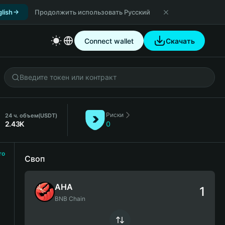
lish
Продолжить использовать Русский
Connect wallet
Скачать
Риски
24 ч. объем
(USDT)
2.43K
0
ro
Своп
AHA
BNB Chain