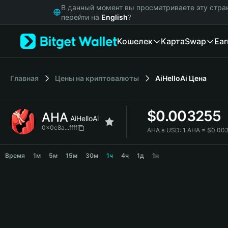
English
В данный момент вы просматриваете эту стра
日本語
перейти на
English
?
Tiếng Việt
Кошелек
Карта
Swap
Ear
Русский
Español (Latinoamérica)
Türkçe
Italiano
Главная
Цены на криптовалюты
AiHelloAi
Цена
Français
Deutsch
$
0.003255
AHA
简体中文
AiHelloAi
繁體中文
0x0c8a...ffff
AHA в USD:
1 AHA = $0.00
Português (Portugal)
AHA Price Chart
Bahasa Indonesia
Время
1м
5м
15м
30м
1ч
4ч
1д
1н
ภาษาไทย
हिन्दी
বাংলা
Español
Português (Brasil)
Español (Argentina)