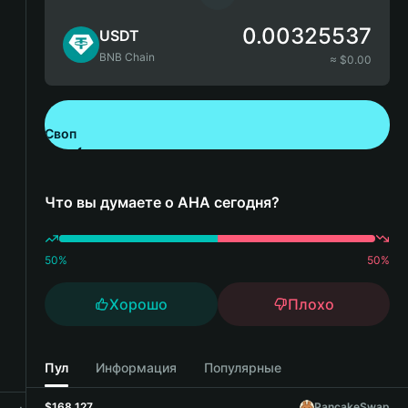
0.00325537
USDT
BNB Chain
≈ $
0.00
Своп
Скачайте Bitget Wallet
Что вы думаете о AHA сегодня?
50
%
50
%
Хорошо
Плохо
Пул
Информация
Популярные
$168,127
PancakeSwap