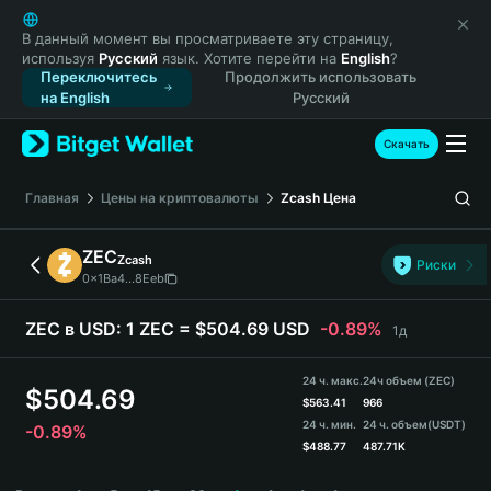
English
日本語
В данный момент вы просматриваете эту страницу,
используя
Русский
язык. Хотите перейти на
English
?
Tiếng Việt
Переключитесь
Продолжить использовать
Русский
на English
Русский
Español (Latinoamérica)
Türkçe
Скачать
Italiano
Français
Главная
Цены на криптовалюты
Zcash
Цена
Deutsch
简体中文
ZEC
Zcash
Риски
繁體中文
0x1Ba4...8Eeb
Português (Portugal)
Bahasa Indonesia
ZEC в USD:
1 ZEC = $504.69 USD
-0.89%
1д
ภาษาไทย
हिन्दी
24 ч. макс.
24ч объем (ZEC)
$
504.69
বাংলা
$
563.41
966
24 ч. мин.
24 ч. объем
(USDT)
-0.89%
Español
$
488.77
487.71K
Português (Brasil)
ZEC Price Chart
Español (Argentina)