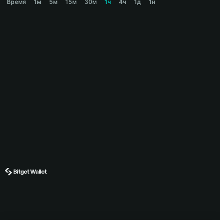
Время
1м
5м
15м
30м
1ч
4ч
1д
1н