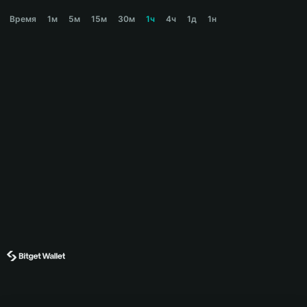
GENIUS Price Chart
Время
1м
5м
15м
30м
1ч
4ч
1д
1н