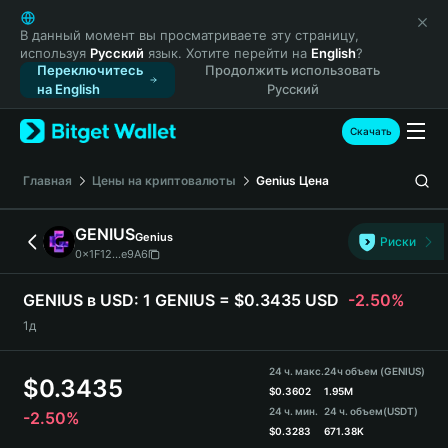
English
日本語
В данный момент вы просматриваете эту страницу,
используя
Русский
язык. Хотите перейти на
English
?
Tiếng Việt
Переключитесь
Продолжить использовать
Русский
на English
Русский
Español (Latinoamérica)
Türkçe
Скачать
Italiano
Français
Главная
Цены на криптовалюты
Genius
Цена
Deutsch
简体中文
GENIUS
Genius
Риски
繁體中文
0x1F12...e9A6
Português (Portugal)
Bahasa Indonesia
GENIUS в USD:
1 GENIUS = $0.3435 USD
-2.50%
ภาษาไทย
1д
हिन्दी
বাংলা
24 ч. макс.
24ч объем (GENIUS)
$
0.3435
Español
$
0.3602
1.95M
24 ч. мин.
24 ч. объем
(USDT)
-2.50%
Português (Brasil)
$
0.3283
671.38K
Español (Argentina)