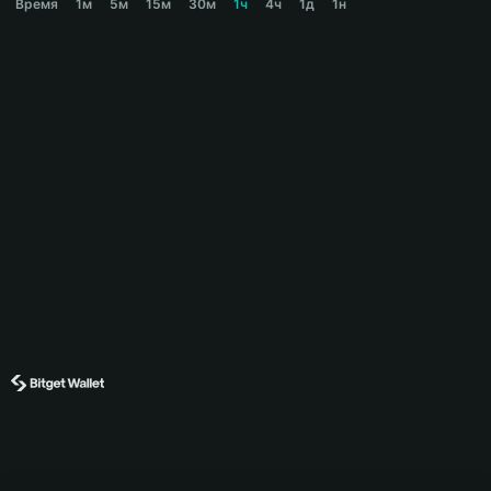
Время
1м
5м
15м
30м
1ч
4ч
1д
1н