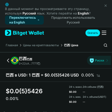
English
日本語
В данный момент вы просматриваете эту страницу,
используя
Русский
язык. Хотите перейти на
English
?
Tiếng Việt
Переключитесь
Продолжить использовать
Русский
на English
Русский
Español (Latinoamérica)
Türkçe
Скачать
Italiano
Français
Главная
Цены на криптовалюты
巴西
Цена
Deutsch
简体中文
巴西
巴西
Риски
繁體中文
0x22cA...7777
Português (Portugal)
Bahasa Indonesia
巴西 в USD:
1 巴西 = $0.0{5}5426 USD
0.00%
1д
ภาษาไทย
हिन्दी
24 ч. макс.
24ч объем (巴西)
$
0.0{5}5426
বাংলা
$
0.00
--
24 ч. мин.
24 ч. объем
(USDT)
0.00%
Español
$
0.00
--
Português (Brasil)
巴西 Price Chart
Español (Argentina)