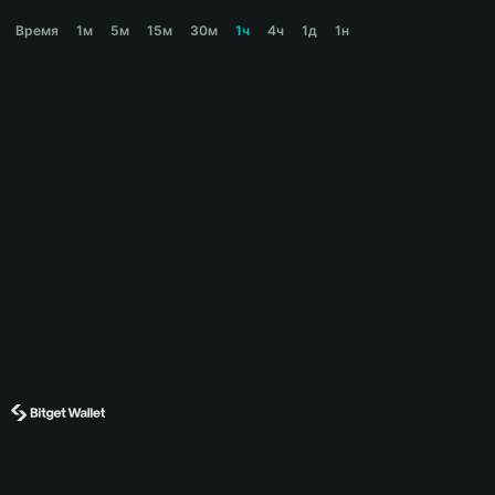
BINANCE CHAT Price Chart
Время
1м
5м
15м
30м
1ч
4ч
1д
1н