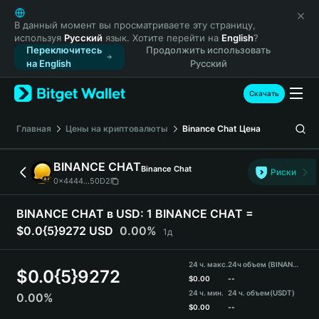
English
日本語
В данный момент вы просматриваете эту страницу,
используя
Русский
язык. Хотите перейти на
English
?
Tiếng Việt
Переключитесь
Продолжить использовать
Русский
на English
Русский
Español (Latinoamérica)
Türkçe
Скачать
Italiano
Français
Главная
Цены на криптовалюты
Binance Chat
Цена
Deutsch
简体中文
BINANCE CHAT
Binance Chat
Риски
繁體中文
0x4444...50D2
Português (Portugal)
Bahasa Indonesia
BINANCE CHAT в USD:
1 BINANCE CHAT =
ภาษาไทย
$0.0{5}9272 USD
0.00%
1д
हिन्दी
বাংলা
24 ч. макс.
24ч объем (BINANCE CHAT)
$
0.0{5}9272
Español
$
0.00
--
24 ч. мин.
24 ч. объем
(USDT)
0.00%
Português (Brasil)
$
0.00
--
Español (Argentina)