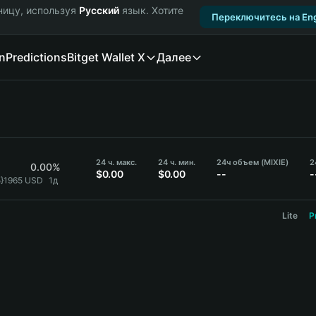
ницу, используя
Русский
язык. Хотите
Переключитесь на Eng
n
Predictions
Bitget Wallet X
Далее
24 ч. макс.
24 ч. мин.
24ч объем (MIXIE)
2
0.00%
$0.00
$0.00
--
-
5}1965 USD
1д
Lite
P