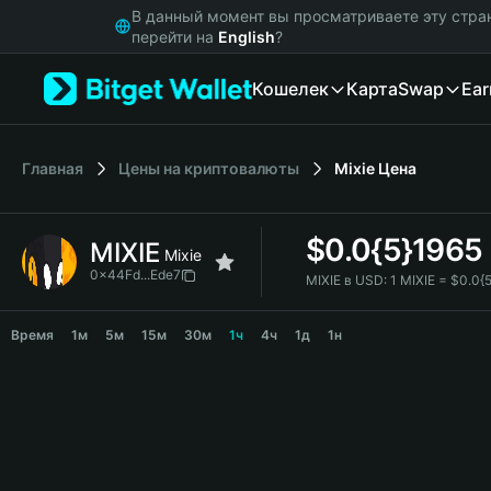
English
В данный момент вы просматриваете эту стра
日本語
перейти на
English
?
Tiếng Việt
Кошелек
Карта
Swap
Ear
Русский
Español (Latinoamérica)
Türkçe
Italiano
Главная
Цены на криптовалюты
Mixie
Цена
Français
Deutsch
$
0.0{5}1965
MIXIE
简体中文
Mixie
繁體中文
0x44Fd...Ede7
MIXIE в USD:
1 MIXIE = $0.0{
Português (Portugal)
MIXIE Price Chart
Bahasa Indonesia
Время
1м
5м
15м
30м
1ч
4ч
1д
1н
ภาษาไทย
हिन्दी
বাংলা
Español
Português (Brasil)
Español (Argentina)