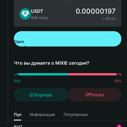
0.00000197
USDT
BNB Chain
≈ $
0.00
Своп
Скачайте Bitget Wallet
Что вы думаете о MIXIE сегодня?
50
%
50
%
Хорошо
Плохо
Пул
Информация
Популярные
$147