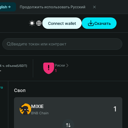
lish
Продолжить использовать Русский
Connect wallet
Скачать
Риски
4 ч. объем
(USDT)
-
1
ro
Своп
MIXIE
BNB Chain