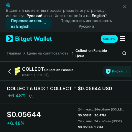
English
日本語
В данный момент вы просматриваете эту страницу,
используя
Русский
язык. Хотите перейти на
English
?
Tiếng Việt
Переключитесь
Продолжить использовать
Русский
на English
Русский
Español (Latinoamérica)
Türkçe
Скачать
Italiano
Collect on Fanable
Français
Главная
Цены на криптовалюты
Цена
Deutsch
简体中文
COLLECT
Collect on Fanable
Риски
繁體中文
0x4B3D...87D3
Português (Portugal)
Bahasa Indonesia
COLLECT в USD:
1 COLLECT = $0.05644 USD
ภาษาไทย
+6.48%
1д
हिन्दी
বাংলা
24 ч. макс.
24ч объем (COLLECT)
$
0.05644
Español
$
0.05911
30.47M
24 ч. мин.
24 ч. объем
(USDT)
+6.48%
Português (Brasil)
$
0.05044
1.72M
Español (Argentina)