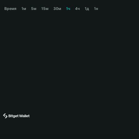
COLLECT Price Chart
Время
1м
5м
15м
30м
1ч
4ч
1д
1н