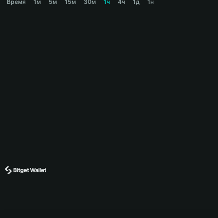
Время
1м
5м
15м
30м
1ч
4ч
1д
1н