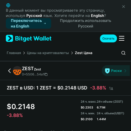
English
日本語
В данный момент вы просматриваете эту страницу,
используя
Русский
язык. Хотите перейти на
English
?
Tiếng Việt
Переключитесь
Продолжить использовать
Русский
на English
Русский
Español (Latinoamérica)
Türkçe
Скачать
Italiano
Français
Главная
Цены на криптовалюты
Zest
Цена
Deutsch
简体中文
ZEST
Zest
Риски
繁體中文
0x5506...54a1
Português (Portugal)
Bahasa Indonesia
ZEST в USD:
1 ZEST = $0.2148 USD
-3.88%
1д
ภาษาไทย
हिन्दी
24 ч. макс.
24ч объем (ZEST)
$
0.2148
বাংলা
$
0.2303
6.71M
24 ч. мин.
24 ч. объем
(USDT)
-3.88%
Español
$
0.2100
1.44M
Português (Brasil)
ZEST Price Chart
Español (Argentina)