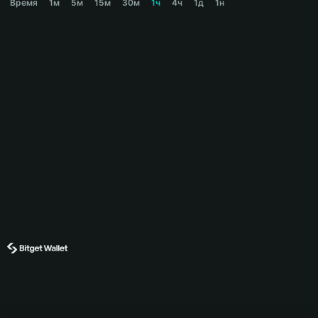
Время
1м
5м
15м
30м
1ч
4ч
1д
1н