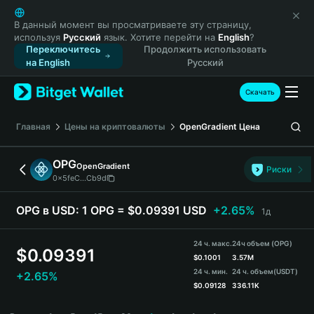
English
日本語
В данный момент вы просматриваете эту страницу,
используя
Русский
язык. Хотите перейти на
English
?
Tiếng Việt
Переключитесь
Продолжить использовать
Русский
на English
Русский
Español (Latinoamérica)
Türkçe
Скачать
Italiano
Français
Главная
Цены на криптовалюты
OpenGradient
Цена
Deutsch
简体中文
OPG
OpenGradient
Риски
繁體中文
0x5feC...Cb9d
Português (Portugal)
Bahasa Indonesia
OPG в USD:
1 OPG = $0.09391 USD
+2.65%
1д
ภาษาไทย
हिन्दी
24 ч. макс.
24ч объем (OPG)
$
0.09391
বাংলা
$
0.1001
3.57M
24 ч. мин.
24 ч. объем
(USDT)
+2.65%
Español
$
0.09128
336.11K
Português (Brasil)
OPG Price Chart
Español (Argentina)