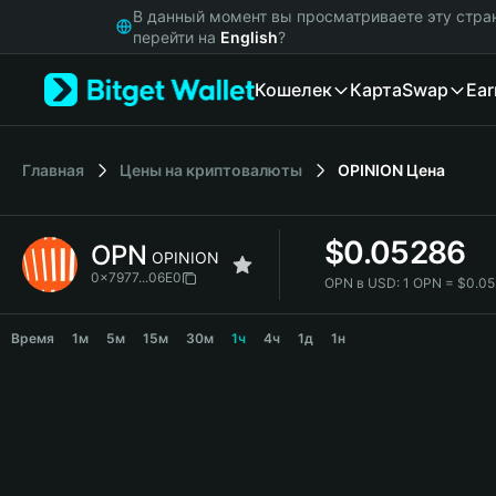
English
В данный момент вы просматриваете эту стра
日本語
перейти на
English
?
Tiếng Việt
Кошелек
Карта
Swap
Ear
Русский
Español (Latinoamérica)
Türkçe
Italiano
Главная
Цены на криптовалюты
OPINION
Цена
Français
Deutsch
$
0.05286
OPN
简体中文
OPINION
繁體中文
0x7977...06E0
OPN в USD:
1 OPN = $0.0
Português (Portugal)
OPN Price Chart
Bahasa Indonesia
Время
1м
5м
15м
30м
1ч
4ч
1д
1н
ภาษาไทย
हिन्दी
বাংলা
Español
Português (Brasil)
Español (Argentina)