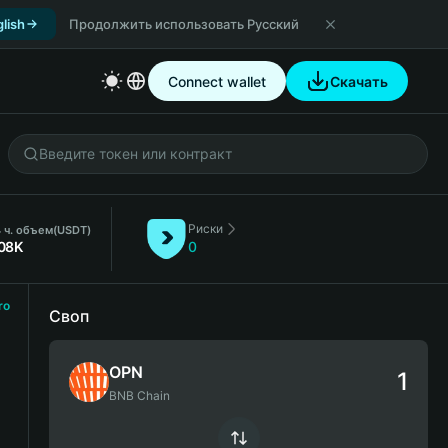
lish
Продолжить использовать Русский
Connect wallet
Скачать
Риски
 ч. объем
(USDT)
.08K
0
ro
Своп
OPN
BNB Chain