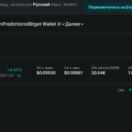
ницу, используя
Русский
язык. Хотите
Переключитесь на Eng
n
Predictions
Bitget Wallet X
Далее
24 ч. макс.
24 ч. мин.
24ч объем (OPN)
24
+4.45%
$0.05500
$0.05061
20.54K
1
5286 USD
1д
Lite
P