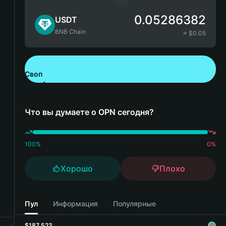
0.05286382
USDT
BNB Chain
≈ $
0.05
Своп
Скачайте Bitget Wallet
Что вы думаете о OPN сегодня?
100
%
0
%
Хорошо
Плохо
Пул
Информация
Популярные
$187,523