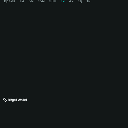
Время
1м
5м
15м
30м
1ч
4ч
1д
1н