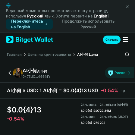
English
日本語
В данный момент вы просматриваете эту страницу,
используя
Русский
язык. Хотите перейти на
English
?
Tiếng Việt
Переключитесь
Продолжить использовать
Русский
на English
Русский
Español (Latinoamérica)
Türkçe
Скачать
Italiano
Français
Главная
Цены на криптовалюты
AI小何
Цена
Deutsch
简体中文
AI小何
AI小何
Риски
繁體中文
0x7EdC...4444
Português (Portugal)
Bahasa Indonesia
AI小何 в USD:
1 AI小何 = $0.0{4}13 USD
-0.54%
1д
ภาษาไทย
हिन्दी
24 ч. макс.
24ч объем (AI小何)
$
0.0{4}13
বাংলা
$
0.0{4}1307
22.36M
24 ч. мин.
24 ч. объем
(USDT)
-0.54%
Español
$
0.0{4}1279
292
Português (Brasil)
AI小何 Price Chart
Español (Argentina)