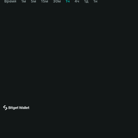
Время
1м
5м
15м
30м
1ч
4ч
1д
1н