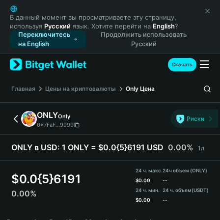
English
日本語
В данный момент вы просматриваете эту страницу,
используя
Русский
язык. Хотите перейти на
English
?
Tiếng Việt
Переключитесь
Продолжить использовать
Русский
на English
Русский
Español (Latinoamérica)
Türkçe
Скачать
Italiano
Français
Главная
Цены на криптовалюты
Only
Цена
Deutsch
简体中文
ONLY
Only
Риски
繁體中文
0x7FaF...9999
Português (Portugal)
Bahasa Indonesia
ONLY в USD:
1 ONLY = $0.0{5}6191 USD
0.00%
1д
ภาษาไทย
हिन्दी
24 ч. макс.
24ч объем (ONLY)
$
0.0{5}6191
বাংলা
$
0.00
--
24 ч. мин.
24 ч. объем
(USDT)
0.00%
Español
$
0.00
--
Português (Brasil)
ONLY Price Chart
Español (Argentina)