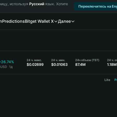
ницу, используя
Русский
язык. Хотите
Переключитесь на Eng
n
Predictions
Bitget Wallet X
Далее
24 ч. макс.
24 ч. мин.
24ч объем (TST)
24 ч. 
+26.74%
$0.02699
$0.01063
87.4M
1.18M
4 USD
1д
Lite
P