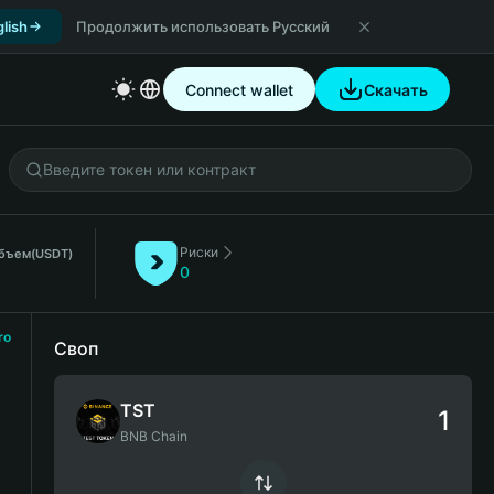
lish
Продолжить использовать Русский
Connect wallet
Скачать
Риски
объем
(USDT)
0
ro
Своп
TST
BNB Chain