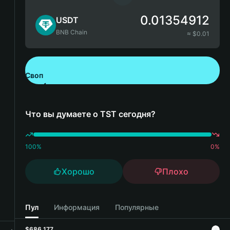
0.01354912
USDT
BNB Chain
≈ $
0.01
Своп
Скачайте Bitget Wallet
Что вы думаете о TST сегодня?
100
%
0
%
Хорошо
Плохо
Пул
Информация
Популярные
$686,177