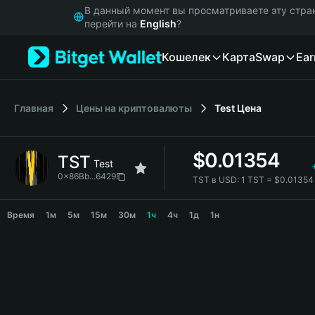
English
В данный момент вы просматриваете эту стра
日本語
перейти на
English
?
Tiếng Việt
Кошелек
Карта
Swap
Ear
Русский
Español (Latinoamérica)
Türkçe
Italiano
Главная
Цены на криптовалюты
Test
Цена
Français
Deutsch
$
0.01354
TST
简体中文
Test
繁體中文
0x86Bb...6429
TST в USD:
1 TST = $0.0135
Português (Portugal)
TST Price Chart
Bahasa Indonesia
Время
1м
5м
15м
30м
1ч
4ч
1д
1н
ภาษาไทย
हिन्दी
বাংলা
Español
Português (Brasil)
Español (Argentina)