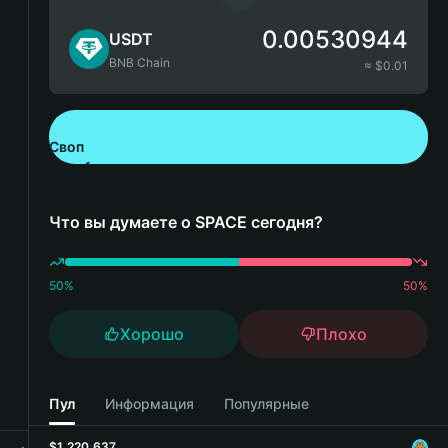
0.00530944
USDT
BNB Chain
≈ $
0.01
Своп
Скачайте Bitget Wallet
Что вы думаете о SPACE сегодня?
50
%
50
%
Хорошо
Плохо
Пул
Информация
Популярные
$1,220,637