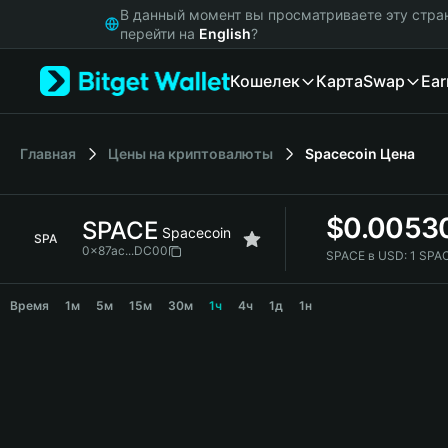
English
В данный момент вы просматриваете эту стра
日本語
перейти на
English
?
Tiếng Việt
Кошелек
Карта
Swap
Ear
Русский
Español (Latinoamérica)
Türkçe
Italiano
Главная
Цены на криптовалюты
Spacecoin
Цена
Français
Deutsch
$
0.0053
SPACE
简体中文
Spacecoin
SPA
繁體中文
0x87ac...DC00
SPACE в USD:
1 SPA
Português (Portugal)
SPACE Price Chart
Bahasa Indonesia
Время
1м
5м
15м
30м
1ч
4ч
1д
1н
ภาษาไทย
हिन्दी
বাংলা
Español
Português (Brasil)
Español (Argentina)