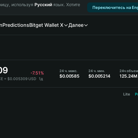
ницу, используя
Русский
язык. Хотите
Переключитесь на Eng
n
Predictions
Bitget Wallet X
Далее
09
24 ч. макс.
24 ч. мин.
24ч объем
-7.51%
$0.00585
$0.005214
125.24M
CE = $0.005309 USD
1д
Lite
P