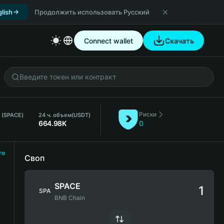
lish
Продолжить использовать Русский
Connect wallet
Скачать
Риски
 (SPACE)
24 ч. объем
(USDT)
664.98K
0
ro
Своп
SPACE
SPA
BNB Chain