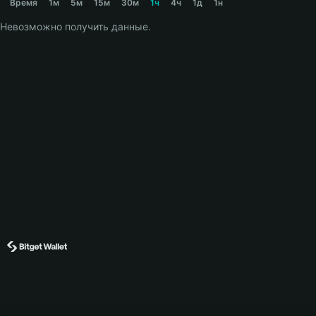
Время
1м
5м
15м
30м
1ч
4ч
1д
1н
Невозможно получить данные.