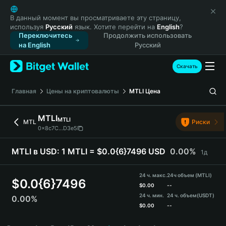
English
日本語
В данный момент вы просматриваете эту страницу,
используя
Русский
язык. Хотите перейти на
English
?
Tiếng Việt
Переключитесь
Продолжить использовать
Русский
на English
Русский
Español (Latinoamérica)
Türkçe
Скачать
Italiano
Français
Главная
Цены на криптовалюты
MTLI
Цена
Deutsch
简体中文
MTLI
MTLI
MTL
Риски
繁體中文
0x8c7C...D3e5
Português (Portugal)
Bahasa Indonesia
MTLI в USD:
1 MTLI = $0.0{6}7496 USD
0.00%
1д
ภาษาไทย
हिन्दी
24 ч. макс.
24ч объем (MTLI)
$
0.0{6}7496
বাংলা
$
0.00
--
24 ч. мин.
24 ч. объем
(USDT)
0.00%
Español
$
0.00
--
Português (Brasil)
MTLI Price Chart
Español (Argentina)