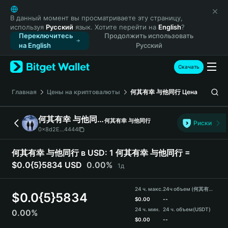
English
日本語
В данный момент вы просматриваете эту страницу,
используя
Русский
язык. Хотите перейти на
English
?
Tiếng Việt
Переключитесь
Продолжить использовать
Русский
на English
Русский
Español (Latinoamérica)
Türkçe
Скачать
Italiano
Français
Главная
Цены на криптовалюты
何其有幸 与他同行
Цена
Deutsch
简体中文
何其有幸 与他同行
何其有幸 与他同行
Риски
繁體中文
0x8d2E...4444
Português (Portugal)
Bahasa Indonesia
何其有幸 与他同行 в USD:
1 何其有幸 与他同行 =
ภาษาไทย
$0.0{5}5834 USD
0.00%
1д
हिन्दी
বাংলা
24 ч. макс.
24ч объем (何其有幸 与他同行)
$
0.0{5}5834
Español
$
0.00
--
24 ч. мин.
24 ч. объем
(USDT)
0.00%
Português (Brasil)
$
0.00
--
Español (Argentina)