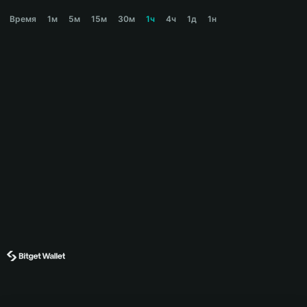
何其有幸 与他同行 Price Chart
Время
1м
5м
15м
30м
1ч
4ч
1д
1н