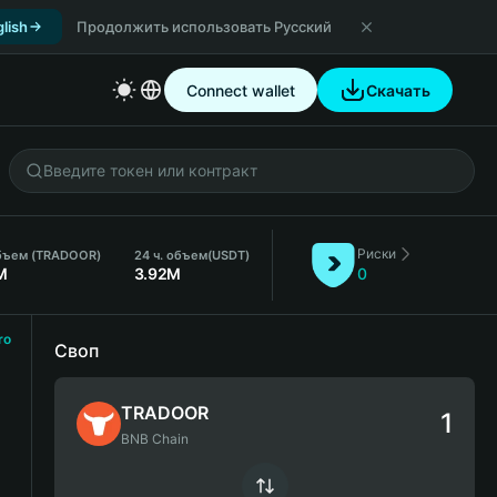
lish
Продолжить использовать Русский
Connect wallet
Скачать
Риски
бъем (TRADOOR)
24 ч. объем
(USDT)
M
3.92M
0
ro
Своп
TRADOOR
BNB Chain