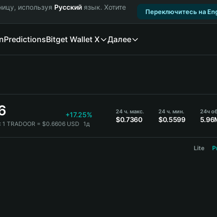
ницу, используя
Русский
язык. Хотите
Переключитесь на Eng
n
Predictions
Bitget Wallet X
Далее
6
24 ч. макс.
24 ч. мин.
24ч о
+17.25%
$0.7360
$0.5599
5.96
:
1 TRADOOR = $0.6606 USD
1д
Lite
P