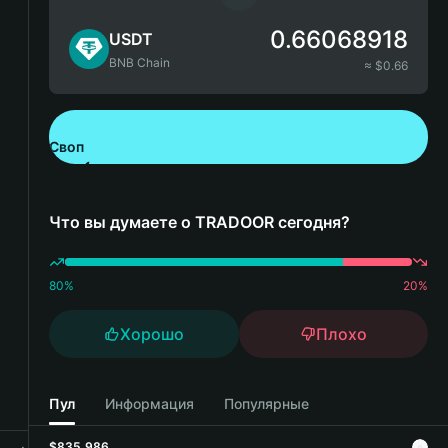
0.66068918
USDT
BNB Chain
≈ $
0.66
Своп
Скачайте Bitget Wallet
Что вы думаете о TRADOOR сегодня?
80
%
20
%
Хорошо
Плохо
Пул
Информация
Популярные
$835,986