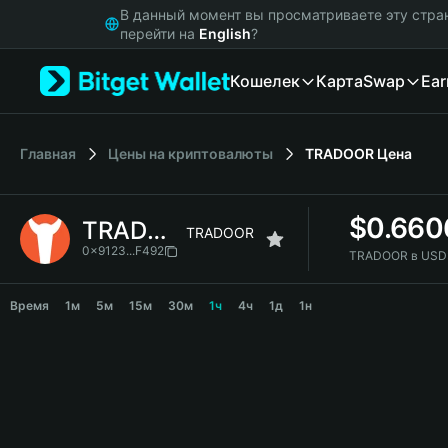
English
В данный момент вы просматриваете эту стра
日本語
перейти на
English
?
Tiếng Việt
Кошелек
Карта
Swap
Ear
Русский
Español (Latinoamérica)
Türkçe
Italiano
Главная
Цены на криптовалюты
TRADOOR
Цена
Français
Deutsch
$
0.660
TRADOOR
简体中文
TRADOOR
繁體中文
0x9123...F492
TRADOOR в USD
Português (Portugal)
TRADOOR Price Chart
Bahasa Indonesia
Время
1м
5м
15м
30м
1ч
4ч
1д
1н
ภาษาไทย
हिन्दी
বাংলা
Español
Português (Brasil)
Español (Argentina)