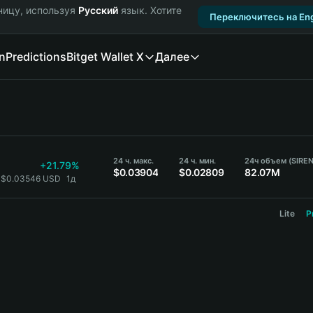
ницу, используя
Русский
язык. Хотите
Переключитесь на Eng
n
Predictions
Bitget Wallet X
Далее
24 ч. макс.
24 ч. мин.
24ч объем (SIREN
+21.79%
$0.03904
$0.02809
82.07M
= $0.03546 USD
1д
Lite
P