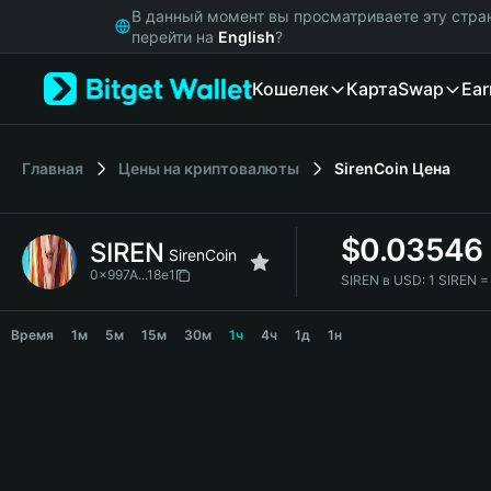
English
В данный момент вы просматриваете эту стра
日本語
перейти на
English
?
Tiếng Việt
Кошелек
Карта
Swap
Ear
Русский
Español (Latinoamérica)
Türkçe
Italiano
Главная
Цены на криптовалюты
SirenCoin
Цена
Français
Deutsch
$
0.03546
SIREN
简体中文
SirenCoin
繁體中文
0x997A...18e1
SIREN в USD:
1 SIREN 
Português (Portugal)
SIREN Price Chart
Bahasa Indonesia
Время
1м
5м
15м
30м
1ч
4ч
1д
1н
ภาษาไทย
हिन्दी
বাংলা
Español
Português (Brasil)
Español (Argentina)