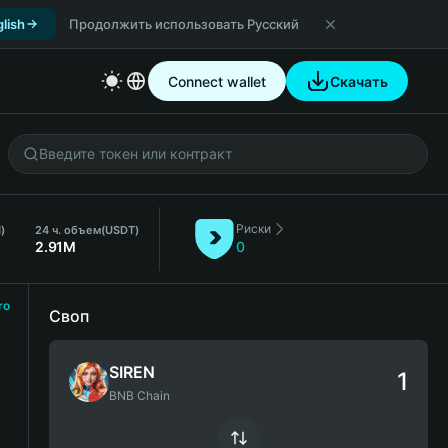
lish
Продолжить использовать Русский
Connect wallet
Скачать
Риски
)
24 ч. объем
(USDT)
2.91M
0
ro
Своп
SIREN
BNB Chain