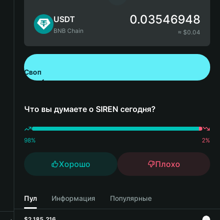
0.03546948
USDT
BNB Chain
≈ $
0.04
Своп
Скачайте Bitget Wallet
Что вы думаете о SIREN сегодня?
98
%
2
%
Хорошо
Плохо
Пул
Информация
Популярные
$2,185,216