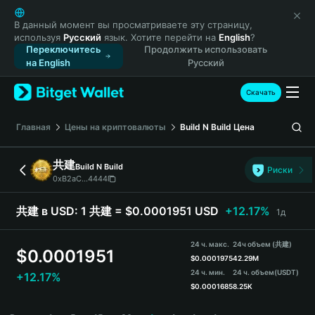
English
日本語
В данный момент вы просматриваете эту страницу,
используя
Русский
язык. Хотите перейти на
English
?
Tiếng Việt
Переключитесь
Продолжить использовать
Русский
на English
Русский
Español (Latinoamérica)
Türkçe
Скачать
Italiano
Français
Главная
Цены на криптовалюты
Build N Build
Цена
Deutsch
简体中文
共建
Build N Build
Риски
繁體中文
0xB2aC...4444
Português (Portugal)
Bahasa Indonesia
共建 в USD:
1 共建 = $0.0001951 USD
+12.17%
1д
ภาษาไทย
हिन्दी
24 ч. макс.
24ч объем (共建)
$
0.0001951
বাংলা
$
0.0001975
42.29M
24 ч. мин.
24 ч. объем
(USDT)
+12.17%
Español
$
0.0001685
8.25K
Português (Brasil)
共建 Price Chart
Español (Argentina)