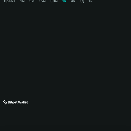
Время
1м
5м
15м
30м
1ч
4ч
1д
1н