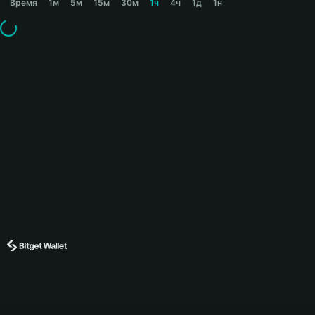
Время
1м
5м
15м
30м
1ч
4ч
1д
1н