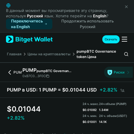
English
日本語
В данный момент вы просматриваете эту страницу,
используя
Русский
язык. Хотите перейти на
English
?
Tiếng Việt
Переключитесь
Продолжить использовать
Русский
на English
Русский
Español (Latinoamérica)
Türkçe
Скачать
Italiano
pumpBTC Governance
Français
Главная
Цены на криптовалюты
token
Цена
Deutsch
简体中文
PUMP
pumpBTC Governance token
PUM
Риски
繁體中文
0xB7C0...3F0C
Português (Portugal)
Bahasa Indonesia
PUMP в USD:
1 PUMP = $0.01044 USD
+2.82%
1д
ภาษาไทย
हिन्दी
24 ч. макс.
24ч объем (PUMP)
$
0.01044
বাংলা
$
0.01082
1.34M
24 ч. мин.
24 ч. объем
(USDT)
+2.82%
Español
$
0.01001
14.1K
Português (Brasil)
PUMP Price Chart
Español (Argentina)