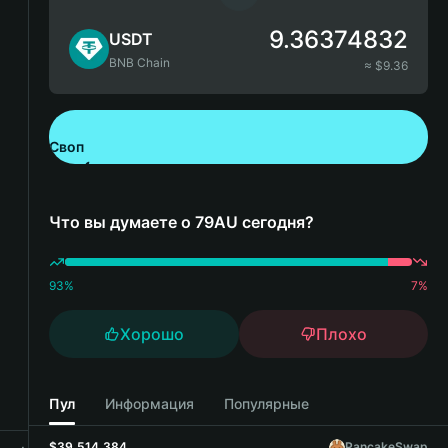
9.36374832
USDT
BNB Chain
≈ $
9.36
Своп
Скачайте Bitget Wallet
Что вы думаете о 79AU сегодня?
93
%
7
%
Хорошо
Плохо
Пул
Информация
Популярные
$39,514,384
PancakeSwap