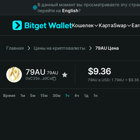
English
В данный момент вы просматриваете эту стра
日本語
перейти на
English
?
Tiếng Việt
Кошелек
Карта
Swap
Ear
Русский
Español (Latinoamérica)
Türkçe
Italiano
Главная
Цены на криптовалюты
79AU
Цена
Français
Deutsch
$
9.36
79AU
简体中文
79AU
繁體中文
0xC35e...a9Ca
79AU в USD:
1 79AU = $9.36
Português (Portugal)
79AU Price Chart
Bahasa Indonesia
Время
1м
5м
15м
30м
1ч
4ч
1д
1н
ภาษาไทย
हिन्दी
বাংলা
Español
Português (Brasil)
Español (Argentina)