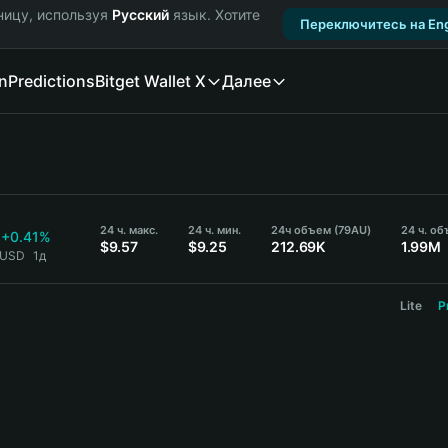
ницу, используя
Русский
язык. Хотите
Переключитесь на Eng
n
Predictions
Bitget Wallet X
Далее
24 ч. макс.
24 ч. мин.
24ч объем (79AU)
24 ч. о
+0.41%
$9.57
$9.25
212.69K
1.99M
 USD
1д
Lite
P