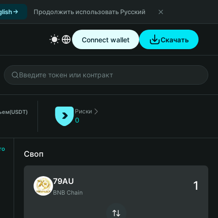
lish
Продолжить использовать Русский
Connect wallet
Скачать
Риски
бъем
(USDT)
0
ro
Своп
79AU
BNB Chain