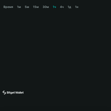
USERS FIRST Price Chart
Время
1м
5м
15м
30м
1ч
4ч
1д
1н