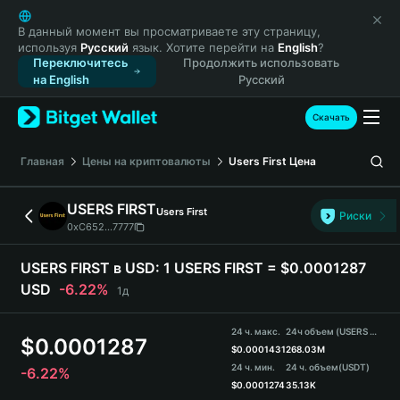
English
日本語
В данный момент вы просматриваете эту страницу,
используя
Русский
язык. Хотите перейти на
English
?
Tiếng Việt
Переключитесь
Продолжить использовать
Русский
на English
Русский
Español (Latinoamérica)
Türkçe
Скачать
Italiano
Français
Главная
Цены на криптовалюты
Users First
Цена
Deutsch
简体中文
USERS FIRST
Users First
Риски
繁體中文
0xC652...7777
Português (Portugal)
Bahasa Indonesia
USERS FIRST в USD:
1 USERS FIRST = $0.0001287
ภาษาไทย
USD
-6.22%
1д
हिन्दी
বাংলা
24 ч. макс.
24ч объем (USERS FIRST)
$
0.0001287
Español
$
0.0001431
268.03M
24 ч. мин.
24 ч. объем
(USDT)
-6.22%
Português (Brasil)
$
0.0001274
35.13K
Español (Argentina)