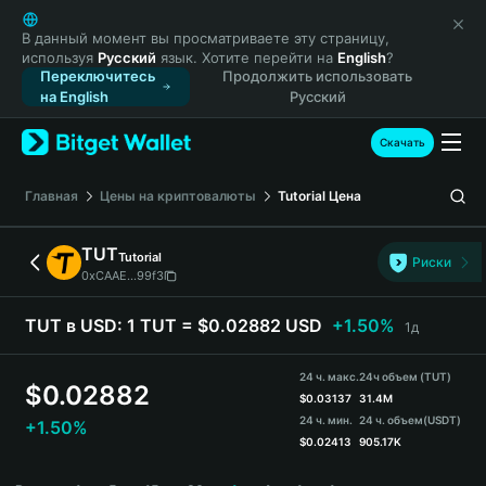
English
日本語
В данный момент вы просматриваете эту страницу,
используя
Русский
язык. Хотите перейти на
English
?
Tiếng Việt
Переключитесь
Продолжить использовать
Русский
на English
Русский
Español (Latinoamérica)
Türkçe
Скачать
Italiano
Français
Главная
Цены на криптовалюты
Tutorial
Цена
Deutsch
简体中文
TUT
Tutorial
Риски
繁體中文
0xCAAE...99f3
Português (Portugal)
Bahasa Indonesia
TUT в USD:
1 TUT = $0.02882 USD
+1.50%
1д
ภาษาไทย
हिन्दी
24 ч. макс.
24ч объем (TUT)
$
0.02882
বাংলা
$
0.03137
31.4M
24 ч. мин.
24 ч. объем
(USDT)
+1.50%
Español
$
0.02413
905.17K
Português (Brasil)
TUT Price Chart
Español (Argentina)