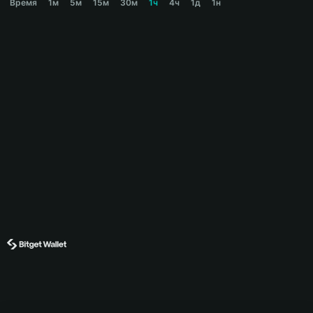
Время
1м
5м
15м
30м
1ч
4ч
1д
1н