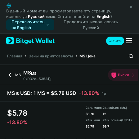
English
日本語
В данный момент вы просматриваете эту страницу,
используя
Русский
язык. Хотите перейти на
English
?
Tiếng Việt
Переключитесь
Продолжить использовать
Русский
на English
Русский
Español (Latinoamérica)
Türkçe
Скачать
Italiano
Français
Главная
Цены на криптовалюты
MS
Цена
Deutsch
简体中文
MS
MS
MS
Риски
繁體中文
0xD32e...535A
Português (Portugal)
Bahasa Indonesia
MS в USD:
1 MS = $5.78 USD
-13.80%
1д
ภาษาไทย
हिन्दी
24 ч. макс.
24ч объем (MS)
$
5.78
বাংলা
$
6.70
12
24 ч. мин.
24 ч. объем
(USDT)
-13.80%
Español
$
5.79
69.7
Português (Brasil)
MS Price Chart
Español (Argentina)