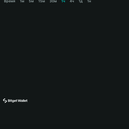
Время
1м
5м
15м
30м
1ч
4ч
1д
1н