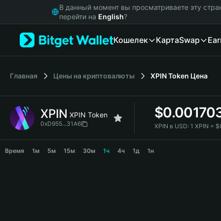
English
В данный момент вы просматриваете эту стра
日本語
перейти на
English
?
Tiếng Việt
Кошелек
Карта
Swap
Ear
Русский
Español (Latinoamérica)
Türkçe
Italiano
Главная
Цены на криптовалюты
XPIN Token
Цена
Français
Deutsch
$
0.00170
XPIN
简体中文
XPIN Token
繁體中文
0xD955...31A6
XPIN в USD:
1 XPIN = 
Português (Portugal)
XPIN Price Chart
Bahasa Indonesia
Время
1м
5м
15м
30м
1ч
4ч
1д
1н
ภาษาไทย
हिन्दी
বাংলা
Español
Português (Brasil)
Español (Argentina)