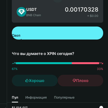
0.00170328
USDT
BNB Chain
≈ $
0.00
Своп
Скачайте Bitget Wallet
Что вы думаете о XPIN сегодня?
67
%
33
%
Хорошо
Плохо
Пул
Информация
Популярные
$1,014,017