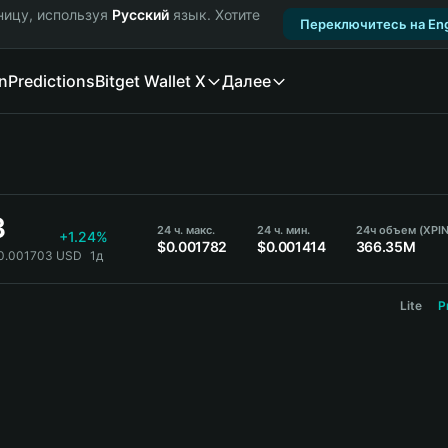
ницу, используя
Русский
язык. Хотите
Переключитесь на Eng
n
Predictions
Bitget Wallet X
Далее
3
24 ч. макс.
24 ч. мин.
24ч объем (XPIN
+1.24%
$0.001782
$0.001414
366.35M
$0.001703 USD
1д
Lite
P