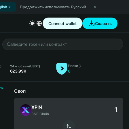
lish
Продолжить использовать Русский
Connect wallet
Скачать
Риски
)
24 ч. объем
(USDT)
623.99K
0
ro
Своп
XPIN
BNB Chain