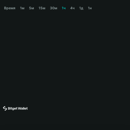
BANANACAT Price Chart
Время
1м
5м
15м
30м
1ч
4ч
1д
1н