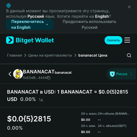
English
日本語
В данный момент вы просматриваете эту страницу,
используя
Русский
язык. Хотите перейти на
English
?
Tiếng Việt
Переключитесь
Продолжить использовать
Русский
на English
Русский
Español (Latinoamérica)
Türkçe
Скачать
Italiano
Français
Главная
Цены на криптовалюты
bananacat
Цена
Deutsch
简体中文
BANANACAT
bananacat
Риски
繁體中文
0xE0dB...4444
Português (Portugal)
Bahasa Indonesia
BANANACAT в USD:
1 BANANACAT = $0.0{5}2815
ภาษาไทย
USD
0.00%
1д
हिन्दी
বাংলা
24 ч. макс.
24ч объем (BANANACAT)
$
0.0{5}2815
Español
$
0.00
--
24 ч. мин.
24 ч. объем
(USDT)
0.00%
Português (Brasil)
$
0.00
--
Español (Argentina)