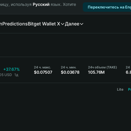
ницу, используя
Русский
язык. Хотите
Переключитесь на Eng
n
Predictions
Bitget Wallet X
Далее
24 ч. макс.
24 ч. мин.
24ч объем (TAKE)
24
+37.67%
$0.07507
$0.03678
105.76M
6.
505 USD
1д
Lite
P