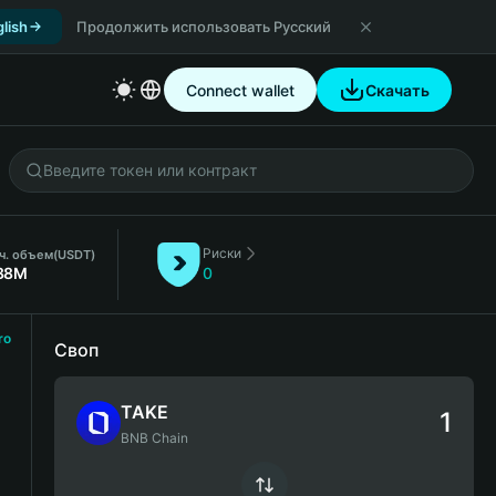
lish
Продолжить использовать Русский
Connect wallet
Скачать
Риски
 ч. объем
(USDT)
88M
0
ro
Своп
TAKE
BNB Chain