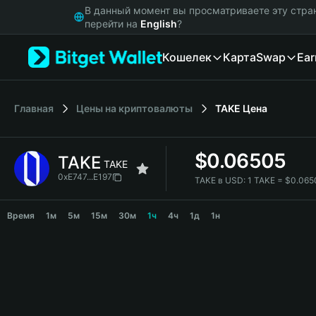
English
В данный момент вы просматриваете эту стра
日本語
перейти на
English
?
Tiếng Việt
Кошелек
Карта
Swap
Ear
Русский
Español (Latinoamérica)
Türkçe
Italiano
Главная
Цены на криптовалюты
TAKE
Цена
Français
Deutsch
$
0.06505
TAKE
简体中文
TAKE
繁體中文
0xE747...E197
TAKE в USD:
1 TAKE = $0.06
Português (Portugal)
TAKE Price Chart
Bahasa Indonesia
Время
1м
5м
15м
30м
1ч
4ч
1д
1н
ภาษาไทย
हिन्दी
বাংলা
Español
Português (Brasil)
Español (Argentina)