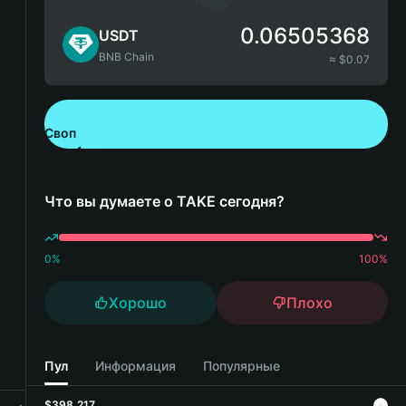
0.06505368
USDT
BNB Chain
≈ $
0.07
Своп
Скачайте Bitget Wallet
Что вы думаете о TAKE сегодня?
0
%
100
%
Хорошо
Плохо
Пул
Информация
Популярные
$398,217