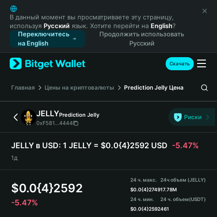
English
日本語
В данный момент вы просматриваете эту страницу,
используя
Русский
язык. Хотите перейти на
English
?
Tiếng Việt
Переключитесь
Продолжить использовать
Русский
на English
Русский
Español (Latinoamérica)
Türkçe
Скачать
Italiano
Français
Главная
Цены на криптовалюты
Prediction Jelly
Цена
Deutsch
简体中文
JELLY
Prediction Jelly
Риски
繁體中文
0xF581...4444
Português (Portugal)
Bahasa Indonesia
JELLY в USD:
1 JELLY = $0.0{4}2592 USD
-5.47%
ภาษาไทย
1д
हिन्दी
বাংলা
24 ч. макс.
24ч объем (JELLY)
$
0.0{4}2592
Español
$
0.0{4}2749
17.78M
24 ч. мин.
24 ч. объем
(USDT)
-5.47%
Português (Brasil)
$
0.0{4}2592
461
Español (Argentina)