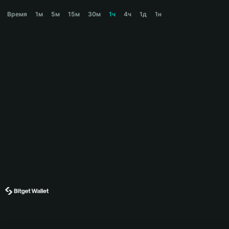
JELLY Price Chart
Время
1м
5м
15м
30м
1ч
4ч
1д
1н