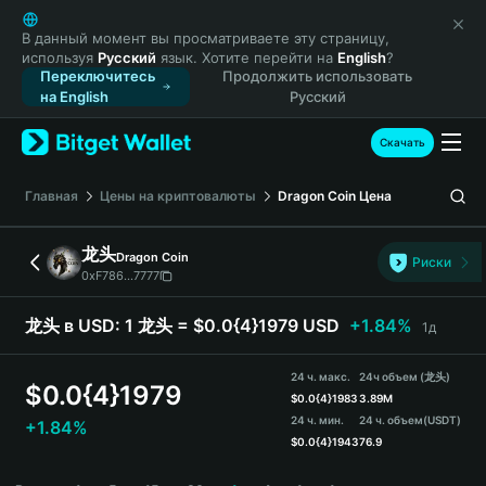
English
日本語
В данный момент вы просматриваете эту страницу,
используя
Русский
язык. Хотите перейти на
English
?
Tiếng Việt
Переключитесь
Продолжить использовать
Русский
на English
Русский
Español (Latinoamérica)
Türkçe
Скачать
Italiano
Français
Главная
Цены на криптовалюты
Dragon Coin
Цена
Deutsch
简体中文
龙头
Dragon Coin
Риски
繁體中文
0xF786...7777
Português (Portugal)
Bahasa Indonesia
龙头 в USD:
1 龙头 = $0.0{4}1979 USD
+1.84%
1д
ภาษาไทย
हिन्दी
24 ч. макс.
24ч объем (龙头)
$
0.0{4}1979
বাংলা
$
0.0{4}1983
3.89M
24 ч. мин.
24 ч. объем
(USDT)
+1.84%
Español
$
0.0{4}1943
76.9
Português (Brasil)
龙头 Price Chart
Español (Argentina)