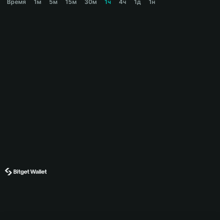
Время
1м
5м
15м
30м
1ч
4ч
1д
1н