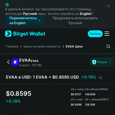
English
日本語
В данный момент вы просматриваете эту страницу,
используя
Русский
язык. Хотите перейти на
English
?
Tiếng Việt
Переключитесь
Продолжить использовать
Русский
на English
Русский
Español (Latinoamérica)
Türkçe
Скачать
Italiano
Français
Главная
Цены на криптовалюты
EVAA
Цена
Deutsch
简体中文
EVAA
EVAA
Риски
繁體中文
0xaa03...28C1
Português (Portugal)
Bahasa Indonesia
EVAA в USD:
1 EVAA = $0.8595 USD
+0.19%
1д
ภาษาไทย
हिन्दी
24 ч. макс.
24ч объем (EVAA)
$
0.8595
বাংলা
$
0.8727
146.93K
24 ч. мин.
24 ч. объем
(USDT)
+0.19%
Español
$
0.8398
126.35K
Português (Brasil)
EVAA Price Chart
Español (Argentina)