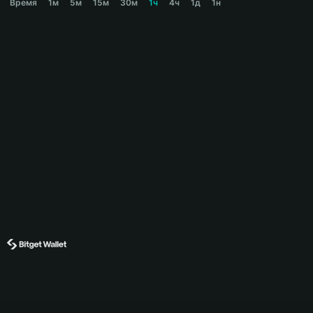
Время
1м
5м
15м
30м
1ч
4ч
1д
1н