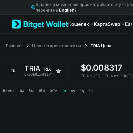
English
В данный момент вы просматриваете эту стра
日本語
перейти на
English
?
Tiếng Việt
Кошелек
Карта
Swap
Ear
Русский
Español (Latinoamérica)
Türkçe
Italiano
Главная
Цены на криптовалюты
TRIA
Цена
Français
Deutsch
$
0.008317
TRIA
简体中文
TRIA
TRI
繁體中文
0xb0b9...b482
TRIA в USD:
1 TRIA = $0.0083
Português (Portugal)
TRIA Price Chart
Bahasa Indonesia
Время
1м
5м
15м
30м
1ч
4ч
1д
1н
ภาษาไทย
हिन्दी
বাংলা
Español
Português (Brasil)
Español (Argentina)