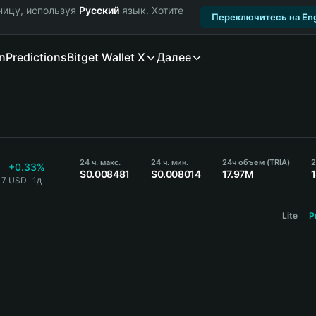
ницу, используя
Русский
язык. Хотите
Переключитесь на Eng
n
Predictions
Bitget Wallet X
Далее
24 ч. макс.
24 ч. мин.
24ч объем (TRIA)
2
+0.33%
$0.008481
$0.008014
17.97M
17 USD
1д
Lite
P