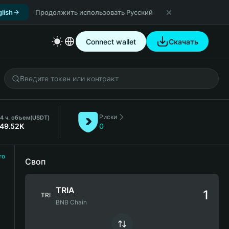
lish
Продолжить использовать Русский
Connect wallet
Скачать
Риски
4 ч. объем
(USDT)
149.52K
0
ro
Своп
TRIA
TRI
BNB Chain