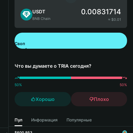
0.00831714
USDT
BNB Chain
≈ $
0.01
Своп
Скачайте Bitget Wallet
Что вы думаете о TRIA сегодня?
50
%
50
%
Хорошо
Плохо
Пул
Информация
Популярные
$600,953