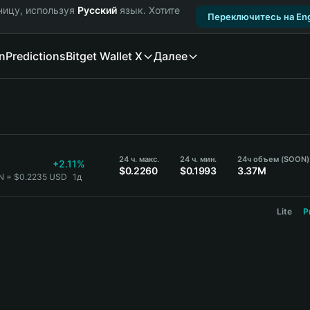
ницу, используя
Русский
язык. Хотите
Переключитесь на Eng
n
Predictions
Bitget Wallet X
Далее
24 ч. макс.
24 ч. мин.
24ч объем (SOON)
+2.11%
$0.2260
$0.1993
3.37M
N = $0.2235 USD
1д
Lite
P