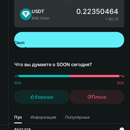
0.22350464
USDT
BNB Chain
≈ $
0.22
Своп
Скачайте Bitget Wallet
Что вы думаете о SOON сегодня?
50
%
50
%
Хорошо
Плохо
Пул
Информация
Популярные
$542,518