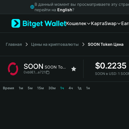
English
В данный момент вы просматриваете эту стра
日本語
перейти на
English
?
Tiếng Việt
Кошелек
Карта
Swap
Ear
Русский
Español (Latinoamérica)
Türkçe
Italiano
Главная
Цены на криптовалюты
SOON Token
Цена
Français
Deutsch
$
0.2235
SOON
简体中文
SOON Token
繁體中文
0xb9E1...a721
SOON в USD:
1 SOO
Português (Portugal)
SOON Price Chart
Bahasa Indonesia
Время
1м
5м
15м
30м
1ч
4ч
1д
1н
ภาษาไทย
हिन्दी
বাংলা
Español
Português (Brasil)
Español (Argentina)