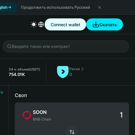
lish
Продолжить использовать Русский
Connect wallet
Скачать
Риски
24 ч. объем
(USDT)
754.01K
0
ro
Своп
SOON
BNB Chain