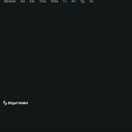
Время
1м
5м
15м
30м
1ч
4ч
1д
1н