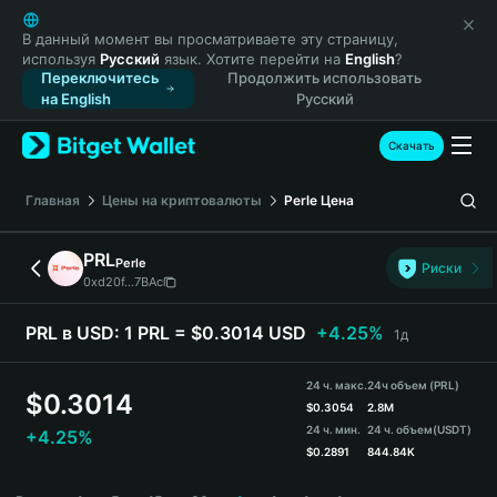
English
日本語
В данный момент вы просматриваете эту страницу,
используя
Русский
язык. Хотите перейти на
English
?
Tiếng Việt
Переключитесь
Продолжить использовать
Русский
на English
Русский
Español (Latinoamérica)
Türkçe
Скачать
Italiano
Français
Главная
Цены на криптовалюты
Perle
Цена
Deutsch
简体中文
PRL
Perle
Риски
繁體中文
0xd20f...7BAc
Português (Portugal)
Bahasa Indonesia
PRL в USD:
1 PRL = $0.3014 USD
+4.25%
1д
ภาษาไทย
हिन्दी
24 ч. макс.
24ч объем (PRL)
$
0.3014
বাংলা
$
0.3054
2.8M
24 ч. мин.
24 ч. объем
(USDT)
+4.25%
Español
$
0.2891
844.84K
Português (Brasil)
PRL Price Chart
Español (Argentina)