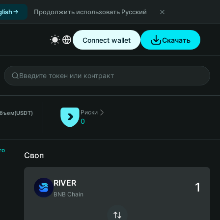
lish
Продолжить использовать Русский
Connect wallet
Скачать
Риски
объем
(USDT)
0
ro
Своп
RIVER
BNB Chain