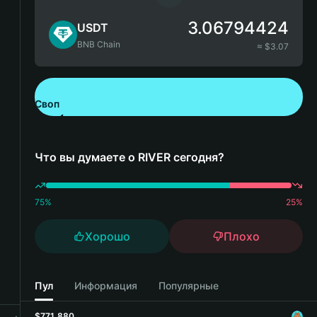
3.06794424
USDT
BNB Chain
≈ $
3.07
Своп
Скачайте Bitget Wallet
Что вы думаете о RIVER сегодня?
75
%
25
%
Хорошо
Плохо
Пул
Информация
Популярные
$771,880