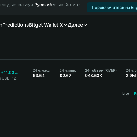
ницу, используя
Русский
язык. Хотите
Переключитесь на Eng
n
Predictions
Bitget Wallet X
Далее
24 ч. макс.
24 ч. мин.
24ч объем (RIVER)
24 ч. 
+11.63%
$3.54
$2.67
948.53K
2.9M
06 USD
1д
Lite
P