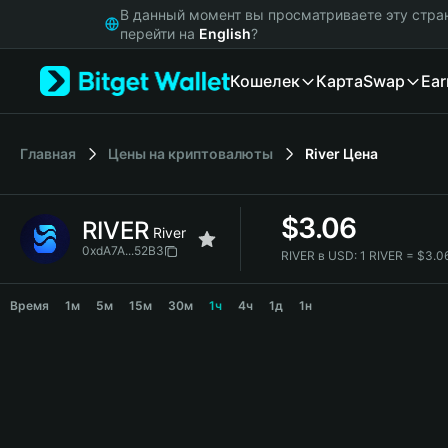
English
В данный момент вы просматриваете эту стра
日本語
перейти на
English
?
Tiếng Việt
Кошелек
Карта
Swap
Ear
Русский
Español (Latinoamérica)
Türkçe
Italiano
Главная
Цены на криптовалюты
River
Цена
Français
Deutsch
$
3.06
RIVER
简体中文
River
繁體中文
0xdA7A...52B3
RIVER в USD:
1 RIVER = $3.
Português (Portugal)
RIVER Price Chart
Bahasa Indonesia
Время
1м
5м
15м
30м
1ч
4ч
1д
1н
ภาษาไทย
हिन्दी
বাংলা
Español
Português (Brasil)
Español (Argentina)