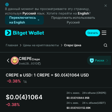
English
日本語
В данный момент вы просматриваете эту страницу,
используя
Русский
язык. Хотите перейти на
English
?
Tiếng Việt
Переключитесь
Продолжить использовать
Русский
на English
Русский
Español (Latinoamérica)
Türkçe
Скачать
Italiano
Français
Главная
Цены на криптовалюты
Crepe
Цена
Deutsch
简体中文
CREPE
Crepe
Риски
繁體中文
0xeb2B...931D
Português (Portugal)
Bahasa Indonesia
CREPE в USD:
1 CREPE = $0.0{4}1064 USD
ภาษาไทย
-0.38%
1д
हिन्दी
বাংলা
24 ч. макс.
24ч объем (CREPE)
$
0.0{4}1064
Español
$
0.0{4}1084
4.95B
24 ч. мин.
24 ч. объем
(USDT)
-0.38%
Português (Brasil)
$
0.0{4}1031
52.69K
Español (Argentina)