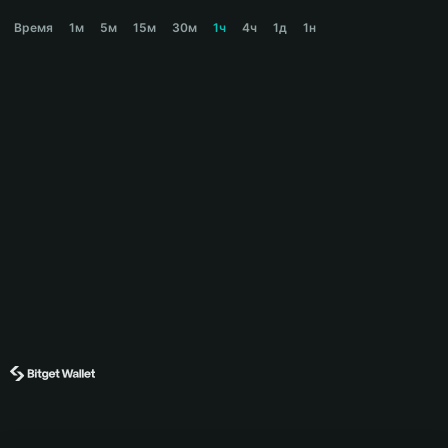
CREPE Price Chart
Время
1м
5м
15м
30м
1ч
4ч
1д
1н