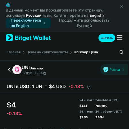
English
日本語
В данный момент вы просматриваете эту страницу,
используя
Русский
язык. Хотите перейти на
English
?
Tiếng Việt
Переключитесь
Продолжить использовать
Русский
на English
Русский
Español (Latinoamérica)
Türkçe
Скачать
Italiano
Français
Главная
Цены на криптовалюты
Uniswap
Цена
Deutsch
简体中文
UNI
Uniswap
Риски
繁體中文
0x1f98...F984
Português (Portugal)
Bahasa Indonesia
UNI в USD:
1 UNI = $4 USD
-0.13%
1д
ภาษาไทย
हिन्दी
24 ч. макс.
24ч объем (UNI)
$
4
বাংলা
$
4.14
788.69K
24 ч. мин.
24 ч. объем
(USDT)
-0.13%
Español
$
3.96
3.16M
Português (Brasil)
UNI Price Chart
Español (Argentina)