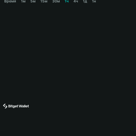
Время
1м
5м
15м
30м
1ч
4ч
1д
1н