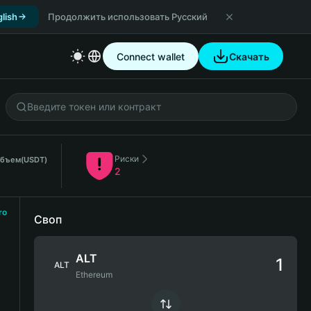
lish
Продолжить использовать Русский
Connect wallet
Скачать
Риски
объем
(USDT)
2
ro
Своп
ALT
ALT
Ethereum