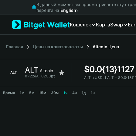
English
В данный момент вы просматриваете эту стра
日本語
перейти на
English
?
Tiếng Việt
Кошелек
Карта
Swap
Ear
Русский
Español (Latinoamérica)
Türkçe
Italiano
Главная
Цены на криптовалюты
Altcoin
Цена
Français
Deutsch
$
0.0{13}1127
ALT
简体中文
Altcoin
ALT
繁體中文
0x22eA...02C0
ALT в USD:
1 ALT = $0.0{13}
Português (Portugal)
ALT Price Chart
Bahasa Indonesia
Время
1м
5м
15м
30м
1ч
4ч
1д
1н
ภาษาไทย
हिन्दी
বাংলা
Español
Português (Brasil)
Español (Argentina)