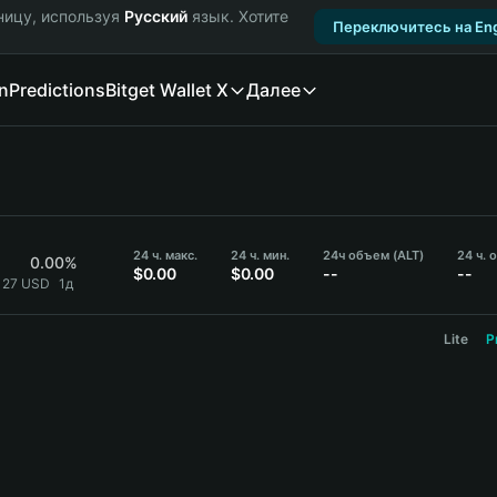
ницу, используя
Русский
язык. Хотите
Переключитесь на Eng
n
Predictions
Bitget Wallet X
Далее
24 ч. макс.
24 ч. мин.
24ч объем (ALT)
24 ч. 
0.00%
$0.00
$0.00
--
--
1127 USD
1д
Lite
P