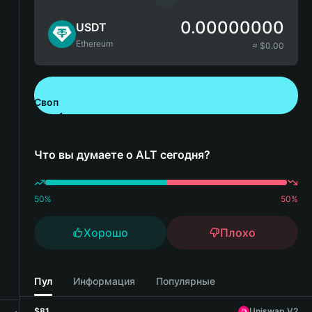
0.00000000
USDT
Ethereum
≈ $
0.00
Своп
Скачайте Bitget Wallet
Что вы думаете о ALT сегодня?
50
%
50
%
Хорошо
Плохо
Пул
Информация
Популярные
$81
Uniswap V2