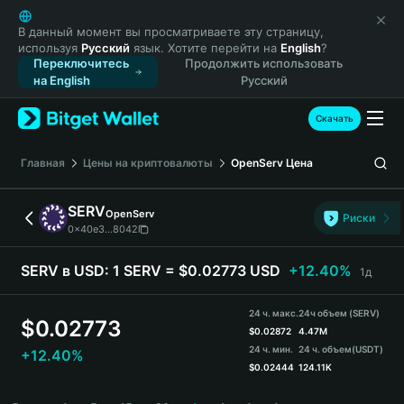
English
日本語
В данный момент вы просматриваете эту страницу,
используя
Русский
язык. Хотите перейти на
English
?
Tiếng Việt
Переключитесь
Продолжить использовать
Русский
на English
Русский
Español (Latinoamérica)
Türkçe
Скачать
Italiano
Français
Главная
Цены на криптовалюты
OpenServ
Цена
Deutsch
简体中文
SERV
OpenServ
Риски
繁體中文
0x40e3...8042
Português (Portugal)
Bahasa Indonesia
SERV в USD:
1 SERV = $0.02773 USD
+12.40%
1д
ภาษาไทย
हिन्दी
24 ч. макс.
24ч объем (SERV)
$
0.02773
বাংলা
$
0.02872
4.47M
24 ч. мин.
24 ч. объем
(USDT)
+12.40%
Español
$
0.02444
124.11K
Português (Brasil)
SERV Price Chart
Español (Argentina)