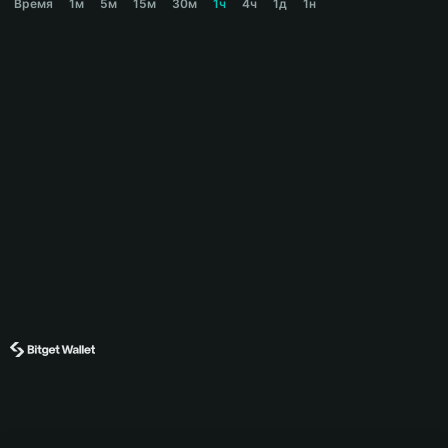
Время
1м
5м
15м
30м
1ч
4ч
1д
1н