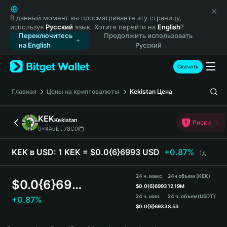
English
日本語
В данный момент вы просматриваете эту страницу,
используя
Русский
язык. Хотите перейти на
English
?
Tiếng Việt
Переключитесь
Продолжить использовать
Русский
на English
Русский
Español (Latinoamérica)
Türkçe
Скачать
Italiano
Français
Главная
Цены на криптовалюты
Kekistan
Цена
Deutsch
简体中文
KEK
Kekistan
Риски
繁體中文
0x4AdE...78C0
Português (Portugal)
Bahasa Indonesia
KEK в USD:
1 KEK = $0.0{6}6993 USD
+0.87%
1д
ภาษาไทย
हिन्दी
24 ч. макс.
24ч объем (KEK)
$
0.0{6}6993
বাংলা
$
0.0{6}6993
12.19M
24 ч. мин.
24 ч. объем
(USDT)
+0.87%
Español
$
0.0{6}6933
8.53
Português (Brasil)
KEK Price Chart
Español (Argentina)