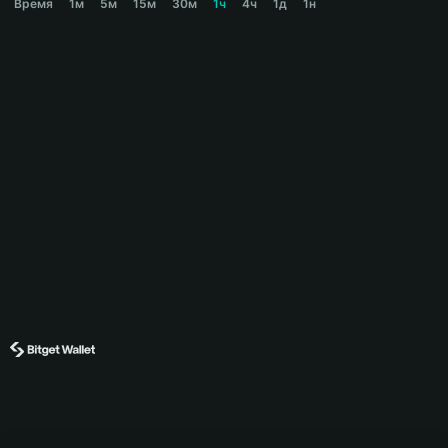
Время
1м
5м
15м
30м
1ч
4ч
1д
1н